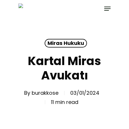
Skip
Menu
to
main
content
Miras Hukuku
Kartal Miras
Avukatı
By
burakkose
03/01/2024
11 min read