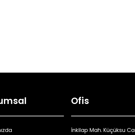
umsal
Ofis
ızda
İnkilap Mah. Küçüksu Ca