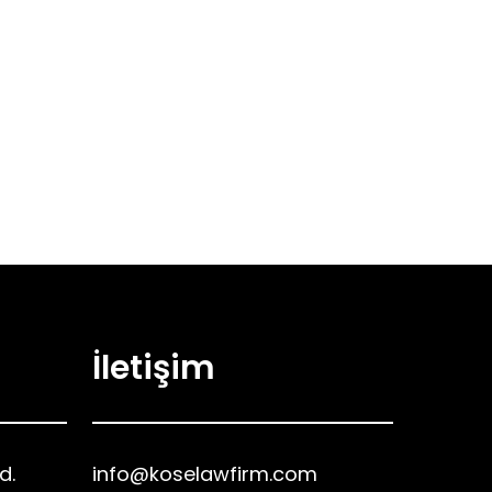
İ
letişim
d.
info@koselawfirm.com