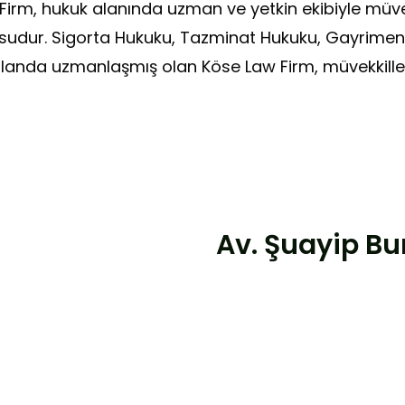
rm, hukuk alanında uzman ve yetkin ekibiyle müvekk
sudur. Sigorta Hukuku, Tazminat Hukuku, Gayrimenk
alanda uzmanlaşmış olan Köse Law Firm, müvekkille
Av. Şuayip Bu
Neler Yapıyoruz?
Avukatlık hizmetlerimiz 