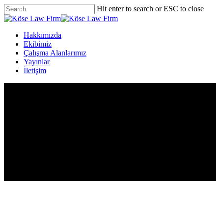
Skip
Hit enter to search or ESC to close
to
Close
main
Search
content
Menu
Hakkımızda
Ekibimiz
Çalışma Alanlarımız
Yayınlar
İletişim