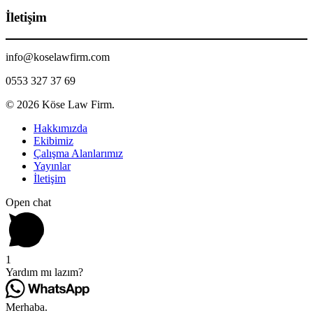
İ
letişim
info@koselawfirm.com
0553 327 37 69
© 2026 Köse Law Firm.
Close
Hakkımızda
Menu
Ekibimiz
Çalışma Alanlarımız
Yayınlar
İletişim
Open chat
1
Yardım mı lazım?
Merhaba.