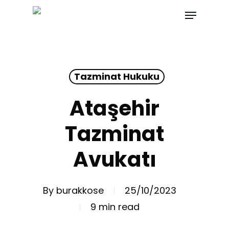
Skip
Menu
to
main
content
Tazminat Hukuku
Ataşehir
Tazminat
Avukatı
By
burakkose
25/10/2023
9 min read