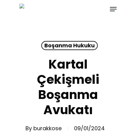
Skip
Menu
to
main
content
Boşanma Hukuku
Kartal
Çekişmeli
Boşanma
Avukatı
By
burakkose
09/01/2024