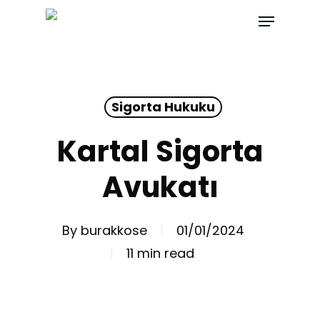
Skip
Menu
to
main
content
Sigorta Hukuku
Kartal Sigorta
Avukatı
By
burakkose
01/01/2024
11 min read