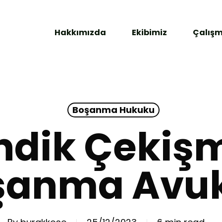
Hakkımızda
Ekibimiz
Çalışm
Boşanma Hukuku
ndik Çekişm
şanma Avuk