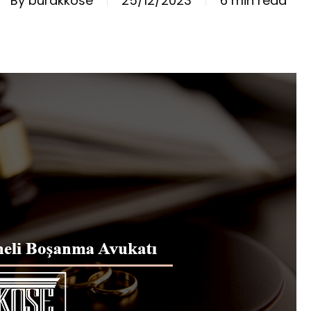
By
burakkose
25/12/2023
6 min read