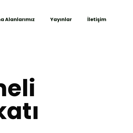
a Alanlarımız
Yayınlar
İletişim
eli
atı