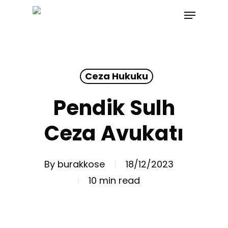
Skip
Menu
to
main
content
Ceza Hukuku
Pendik Sulh
Ceza Avukatı
By
burakkose
18/12/2023
10 min read