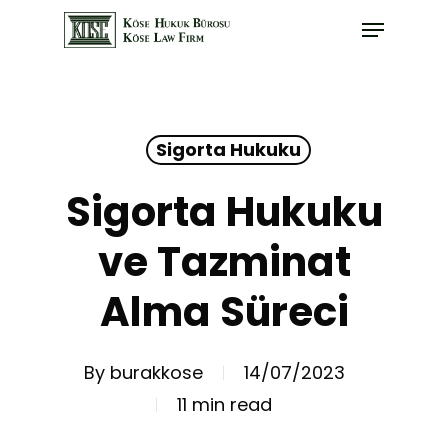
Skip
Menu
to
main
content
Sigorta Hukuku
Sigorta Hukuku
ve Tazminat
Alma Süreci
By
burakkose
14/07/2023
11 min read