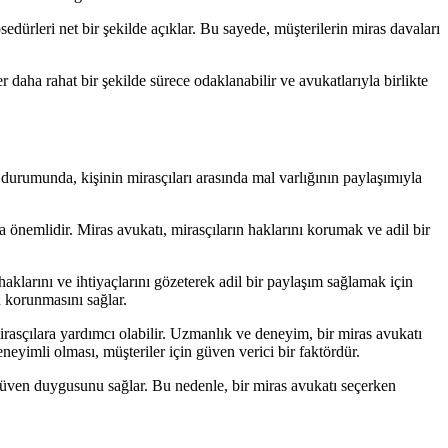
osedürleri net bir şekilde açıklar. Bu sayede, müşterilerin miras davaları
ler daha rahat bir şekilde sürece odaklanabilir ve avukatlarıyla birlikte
 durumunda, kişinin mirasçıları arasında mal varlığının paylaşımıyla
a önemlidir. Miras avukatı, mirasçıların haklarını korumak ve adil bir
haklarını ve ihtiyaçlarını gözeterek adil bir paylaşım sağlamak için
in korunmasını sağlar.
rasçılara yardımcı olabilir. Uzmanlık ve deneyim, bir miras avukatı
yimli olması, müşteriler için güven verici bir faktördür.
n güven duygusunu sağlar. Bu nedenle, bir miras avukatı seçerken