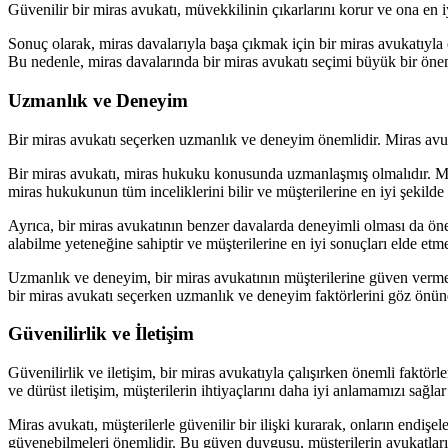
Güvenilir bir miras avukatı, müvekkilinin çıkarlarını korur ve ona en i
Sonuç olarak, miras davalarıyla başa çıkmak için bir miras avukatıyla 
Bu nedenle, miras davalarında bir miras avukatı seçimi büyük bir önem
Uzmanlık ve Deneyim
Bir miras avukatı seçerken uzmanlık ve deneyim önemlidir. Miras av
Bir miras avukatı, miras hukuku konusunda uzmanlaşmış olmalıdır. Mir
miras hukukunun tüm inceliklerini bilir ve müşterilerine en iyi şekilde 
Ayrıca, bir miras avukatının benzer davalarda deneyimli olması da öneml
alabilme yeteneğine sahiptir ve müşterilerine en iyi sonuçları elde etmek i
Uzmanlık ve deneyim, bir miras avukatının müşterilerine güven vermesi
bir miras avukatı seçerken uzmanlık ve deneyim faktörlerini göz önü
Güvenilirlik ve İletişim
Güvenilirlik ve iletişim, bir miras avukatıyla çalışırken önemli faktörle
ve dürüst iletişim, müşterilerin ihtiyaçlarını daha iyi anlamamızı sağl
Miras avukatı, müşterilerle güvenilir bir ilişki kurarak, onların endişe
güvenebilmeleri önemlidir. Bu güven duygusu, müşterilerin avukatlarıyl