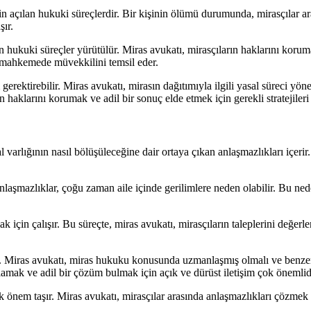
çin açılan hukuki süreçlerdir. Bir kişinin ölümü durumunda, mirasçılar a
şır.
n hukuki süreçler yürütülür. Miras avukatı, mirasçıların haklarını korum
de mahkemede müvekkilini temsil eder.
gerektirebilir. Miras avukatı, mirasın dağıtımıyla ilgili yasal süreci y
haklarını korumak ve adil bir sonuç elde etmek için gerekli stratejileri 
varlığının nasıl bölüşüleceğine dair ortaya çıkan anlaşmazlıkları içerir. 
laşmazlıklar, çoğu zaman aile içinde gerilimlere neden olabilir. Bu ned
 için çalışır. Bu süreçte, miras avukatı, mirasçıların taleplerini değerlend
. Miras avukatı, miras hukuku konusunda uzmanlaşmış olmalı ve benzer 
anlamak ve adil bir çözüm bulmak için açık ve dürüst iletişim çok önemlid
önem taşır. Miras avukatı, mirasçılar arasında anlaşmazlıkları çözmek v