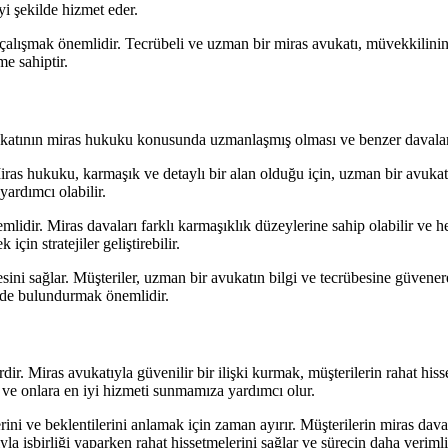
yi şekilde hizmet eder.
çalışmak önemlidir. Tecrübeli ve uzman bir miras avukatı, müvekkilinin 
e sahiptir.
ukatının miras hukuku konusunda uzmanlaşmış olması ve benzer davalar
as hukuku, karmaşık ve detaylı bir alan olduğu için, uzman bir avukatı
yardımcı olabilir.
idir. Miras davaları farklı karmaşıklık düzeylerine sahip olabilir ve he
çin stratejiler geliştirebilir.
ni sağlar. Müşteriler, uzman bir avukatın bilgi ve tecrübesine güvenere
nde bulundurmak önemlidir.
rdir. Miras avukatıyla güvenilir bir ilişki kurmak, müşterilerin rahat hiss
ar ve onlara en iyi hizmeti sunmamıza yardımcı olur.
lerini ve beklentilerini anlamak için zaman ayırır. Müşterilerin miras da
a işbirliği yaparken rahat hissetmelerini sağlar ve sürecin daha verimli