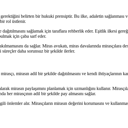
sı gerektiğini belirten bir hukuki prensiptir. Bu ilke, adaletin sağlanmas
r rol üstlenir.
 dağıtılmasını sağlamak için taraflara rehberlik eder. Eşitlik ilkesi gereğ
bulmak için çaba sarf eder.
kılmamasını da sağlar. Miras avukatı, miras davalarında mirasçılara des
 süreçler daha sorunsuz bir şekilde ilerler.
 mirasçı, mirasın adil bir şekilde dağıtılmasını ve kendi ihtiyaçlarının k
 alarak mirasın paylaşımını planlamak için uzmanlığını kullanır. Mirasçıl
da her mirasçının adil bir şekilde pay almasını sağlar.
lgili önlemler alır. Mirasçıların mirasın değerini korumasını ve kullanma