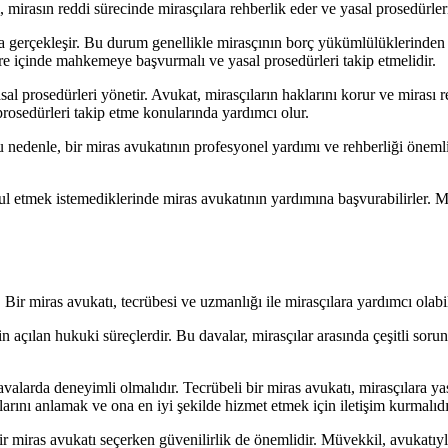
 mirasın reddi sürecinde mirasçılara rehberlik eder ve yasal prosedürleri
rda gerçekleşir. Bu durum genellikle mirasçının borç yükümlülüklerinde
 süre içinde mahkemeye başvurmalı ve yasal prosedürleri takip etmelidir.
sal prosedürleri yönetir. Avukat, mirasçıların haklarını korur ve mirası
rosedürleri takip etme konularında yardımcı olur.
u nedenle, bir miras avukatının profesyonel yardımı ve rehberliği önemlid
l etmek istemediklerinde miras avukatının yardımına başvurabilirler. Mir
Bir miras avukatı, tecrübesi ve uzmanlığı ile mirasçılara yardımcı olabil
in açılan hukuki süreçlerdir. Bu davalar, mirasçılar arasında çeşitli soru
arda deneyimli olmalıdır. Tecrübeli bir miras avukatı, mirasçılara yasal
arını anlamak ve ona en iyi şekilde hizmet etmek için iletişim kurmalıdı
ir miras avukatı seçerken güvenilirlik de önemlidir. Müvekkil, avukatıyl