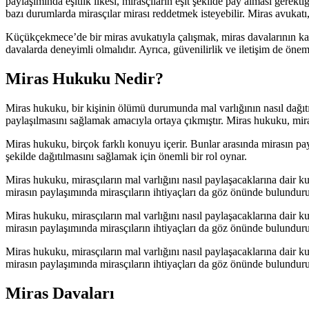
paylaşımında eşitlik ilkesi, mirasçıların eşit şekilde pay alması gerekt
bazı durumlarda mirasçılar mirası reddetmek isteyebilir. Miras avukatı,
Küçükçekmece’de bir miras avukatıyla çalışmak, miras davalarının k
davalarda deneyimli olmalıdır. Ayrıca, güvenilirlik ve iletişim de öneml
Miras Hukuku Nedir?
Miras hukuku, bir kişinin ölümü durumunda mal varlığının nasıl dağıtıl
paylaşılmasını sağlamak amacıyla ortaya çıkmıştır. Miras hukuku, miras
Miras hukuku, birçok farklı konuyu içerir. Bunlar arasında mirasın payl
şekilde dağıtılmasını sağlamak için önemli bir rol oynar.
Miras hukuku, mirasçıların mal varlığını nasıl paylaşacaklarına dair kur
mirasın paylaşımında mirasçıların ihtiyaçları da göz önünde bulundurulm
Miras hukuku, mirasçıların mal varlığını nasıl paylaşacaklarına dair kur
mirasın paylaşımında mirasçıların ihtiyaçları da göz önünde bulundurulm
Miras hukuku, mirasçıların mal varlığını nasıl paylaşacaklarına dair kur
mirasın paylaşımında mirasçıların ihtiyaçları da göz önünde bulundurulm
Miras Davaları