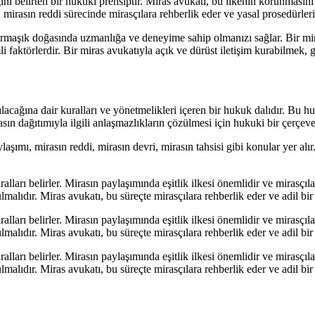
iğini belirten bir hukuki prensiptir. Miras avukatı, bu ilkenin korunmasın
 mirasın reddi sürecinde mirasçılara rehberlik eder ve yasal prosedürleri
armaşık doğasında uzmanlığa ve deneyime sahip olmanızı sağlar. Bir m
i faktörlerdir. Bir miras avukatıyla açık ve dürüst iletişim kurabilmek, 
acağına dair kuralları ve yönetmelikleri içeren bir hukuk dalıdır. Bu huk
ın dağıtımıyla ilgili anlaşmazlıkların çözülmesi için hukuki bir çerçeve
aşımı, mirasın reddi, mirasın devri, mirasın tahsisi gibi konular yer alı
alları belirler. Mirasın paylaşımında eşitlik ilkesi önemlidir ve mirasçıla
alıdır. Miras avukatı, bu süreçte mirasçılara rehberlik eder ve adil bir
alları belirler. Mirasın paylaşımında eşitlik ilkesi önemlidir ve mirasçıla
alıdır. Miras avukatı, bu süreçte mirasçılara rehberlik eder ve adil bir
alları belirler. Mirasın paylaşımında eşitlik ilkesi önemlidir ve mirasçıla
alıdır. Miras avukatı, bu süreçte mirasçılara rehberlik eder ve adil bir