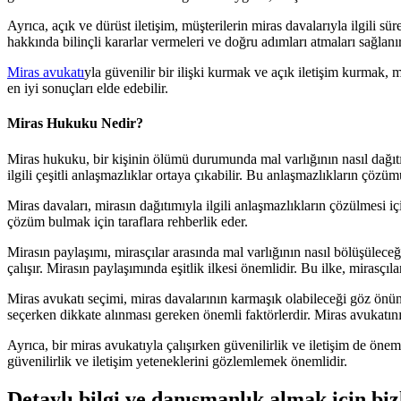
Ayrıca, açık ve dürüst iletişim, müşterilerin miras davalarıyla ilgili sü
hakkında bilinçli kararlar vermeleri ve doğru adımları atmaları sağlanır
Miras avukatı
yla güvenilir bir ilişki kurmak ve açık iletişim kurmak, mü
en iyi sonuçları elde edebilir.
Miras Hukuku Nedir?
Miras hukuku, bir kişinin ölümü durumunda mal varlığının nasıl dağıtıl
ilgili çeşitli anlaşmazlıklar ortaya çıkabilir. Bu anlaşmazlıkların çöz
Miras davaları, mirasın dağıtımıyla ilgili anlaşmazlıkların çözülmesi i
çözüm bulmak için taraflara rehberlik eder.
Mirasın paylaşımı, mirasçılar arasında mal varlığının nasıl bölüşüleceği
çalışır. Mirasın paylaşımında eşitlik ilkesi önemlidir. Bu ilke, mirasçıl
Miras avukatı seçimi, miras davalarının karmaşık olabileceği göz önün
seçerken dikkate alınması gereken önemli faktörlerdir. Miras avukatı
Ayrıca, bir miras avukatıyla çalışırken güvenilirlik ve iletişim de ön
güvenilirlik ve iletişim yeteneklerini gözlemlemek önemlidir.
Detaylı bilgi ve danışmanlık almak için bi