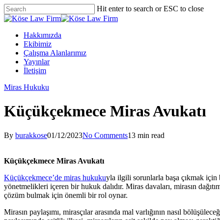
Skip
Hit enter to search or ESC to close
to
Close
main
Search
content
Menu
Hakkımızda
Ekibimiz
Çalışma Alanlarımız
Yayınlar
İletişim
Miras Hukuku
Küçükçekmece Miras Avukatı
By
burakkose
01/12/2023
No Comments
13 min read
Küçükçekmece Miras Avukatı
Küçükçekmece’de miras hukuku
yla ilgili sorunlarla başa çıkmak içi
yönetmelikleri içeren bir hukuk dalıdır. Miras davaları, mirasın dağıtım
çözüm bulmak için önemli bir rol oynar.
Mirasın paylaşımı, mirasçılar arasında mal varlığının nasıl bölüşüleceğ