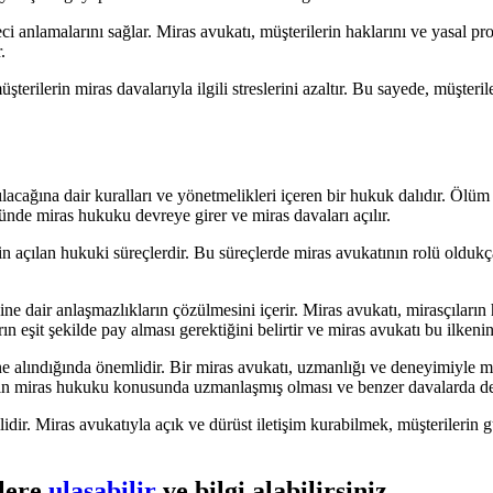
reci anlamalarını sağlar. Miras avukatı, müşterilerin haklarını ve yasal pr
.
şterilerin miras davalarıyla ilgili streslerini azaltır. Bu sayede, müşteri
acağına dair kuralları ve yönetmelikleri içeren bir hukuk dalıdır. Ölüm
ümünde miras hukuku devreye girer ve miras davaları açılır.
çin açılan hukuki süreçlerdir. Bu süreçlerde miras avukatının rolü oldukç
ne dair anlaşmazlıkların çözülmesini içerir. Miras avukatı, mirasçıların 
arın eşit şekilde pay alması gerektiğini belirtir ve miras avukatı bu ilken
e alındığında önemlidir. Bir miras avukatı, uzmanlığı ve deneyimiyle mi
nın miras hukuku konusunda uzmanlaşmış olması ve benzer davalarda dene
emlidir. Miras avukatıyla açık ve dürüst iletişim kurabilmek, müşterileri
zlere
ulaşabilir
ve bilgi alabilirsiniz.