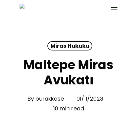
Skip
Menu
to
Close
main
Menu
content
Miras Hukuku
Maltepe Miras
Avukatı
By
burakkose
01/11/2023
10 min read